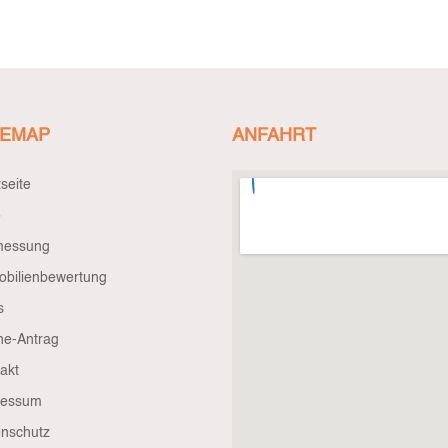
TEMAP
ANFAHRT
tseite
o
messung
bilienbewertung
s
ne-Antrag
akt
ressum
nschutz